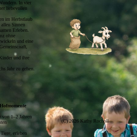
Wundern. In vier
ner liebevollen
hen im Herbstlaub
 allen Sinnen
samen Erleben.
anz ohne
twickeln und eine
 Gemeinschaft,
inder und ihre
hs Jahr zu gehen.
te Hofmomente
er von 1–2 Jahren
(C) 2026 Kathy Rocholl
uten
Tiere, erleben