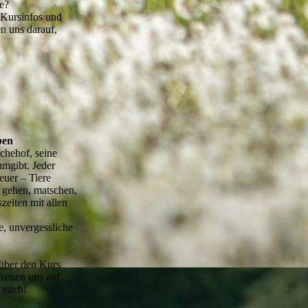
e?
e Kursinfos und
en uns darauf,
ben
chehof, seine
mgibt. Jeder
euer – Tiere
g gehen, matschen,
szeiten mit allen
e, unvergessliche
 über den Kurs
freuen uns auf
t euch!