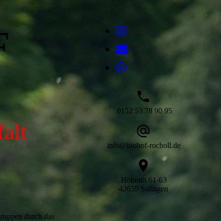
F
0152 53 78 90 95
alt
info@biohof-rocholl.de
Höhrath 61-63
42659 Solingen
gruppen durch das