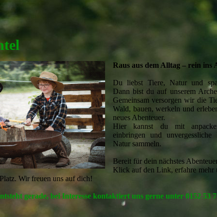
tel
Raus aus dem Alltag – rein ins
Du liebst Tiere, Natur und sp
Dann bist du auf unserem Archeh
Gemeinsam versorgen wir die Tie
Wald, bauen, werkeln und erlebe
neues Abenteuer.
Hier kannst du mit anpacke
einbringen und unvergessliche 
Natur sammeln.
Bereit für dein nächstes Abenteue
Klick auf den Link, erfahre mehr
 Platz. Wir freuen uns auf dich!
tsteht gerade, bei Interesse kontaktiert uns gerne unter 0152 53 7