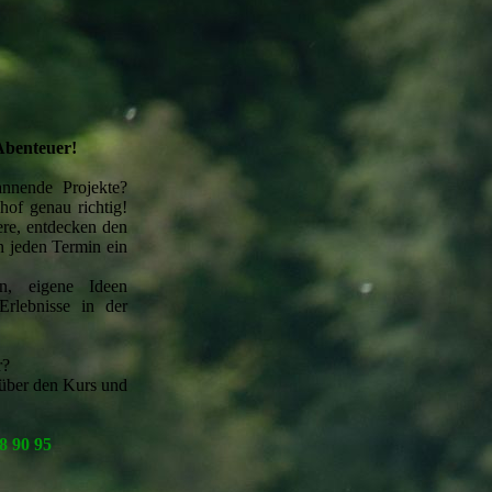
 Abenteuer!
annende Projekte?
of genau richtig!
re, entdecken den
n jeden Termin ein
n, eigene Ideen
Erlebnisse in der
r?
 über den Kurs und
8 90 95