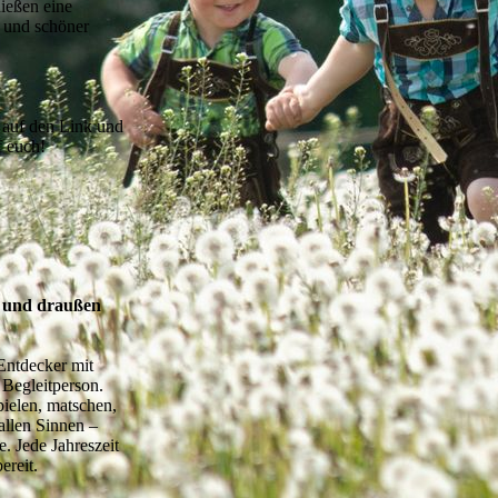
nießen eine
l und schöner
t auf den Link und
f euch!
 und draußen
 Entdecker mit
 Begleitperson.
pielen, matschen,
allen Sinnen –
. Jede Jahreszeit
ereit.