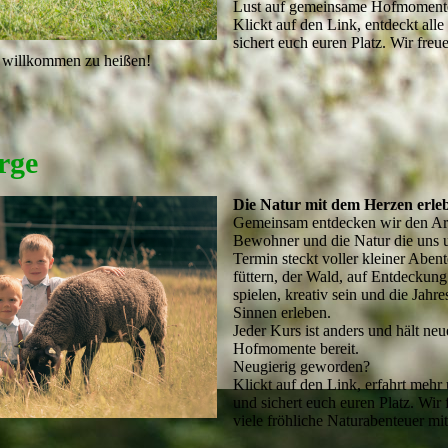
Lust auf gemeinsame Hofmoment
Klickt auf den Link, entdeckt all
sichert euch euren Platz. Wir freu
 willkommen zu heißen!
rge
Die Natur mit dem Herzen erle
Gemeinsam entdecken wir den Ar
Bewohner und die Natur die uns u
Termin steckt voller kleiner Abent
füttern, der Wald, auf Entdeckun
spielen, kreativ sein und die Jahre
Sinnen erleben.
Jeder Kurs ist anders und hält neu
Hofmomente bereit.
Neugierig geworden?
Klickt auf den Link, erfahrt mehr
und sichert euch euren Platz. Wir 
viele fröhliche Naturabenteuer mi