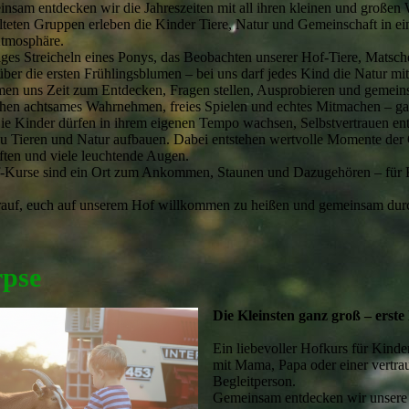
insam entdecken wir die Jahreszeiten mit all ihren kleinen und großen 
alteten Gruppen erleben die Kinder Tiere, Natur und Gemeinschaft in ei
tmosphäre.
tiges Streicheln eines Ponys, das Beobachten unserer Hof-Tiere, Matsc
ber die ersten Frühlingsblumen – bei uns darf jedes Kind die Natur mit
men uns Zeit zum Entdecken, Fragen stellen, Ausprobieren und gemein
ehen achtsames Wahrnehmen, freies Spielen und echtes Mitmachen – g
ie Kinder dürfen in ihrem eigenen Tempo wachsen, Selbstvertrauen en
zu Tieren und Natur aufbauen. Dabei entstehen wertvolle Momente der
ften und viele leuchtende Augen.
-Kurse sind ein Ort zum Ankommen, Staunen und Dazugehören – für K
rauf, euch auf unserem Hof willkommen zu heißen und gemeinsam durc
rpse
Die Kleinsten ganz groß – ers
Ein liebevoller Hofkurs für Kind
mit Mama, Papa oder einer vertra
Begleitperson.
Gemeinsam entdecken wir unsere 