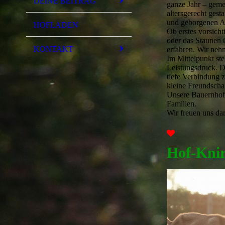
DEINE BEITRAG
ganze Jahr – geme
altersgerecht gest
und geborgenen A
HOFLADEN
Ob erstes vorsich
oder das Staunen ü
KONTAKT
erfahren. Wir neh
Im Mittelpunkt st
Leistungsdruck. D
tiefe Verbindung 
kleine Freundscha
Unsere Bauernhof
Familien.
Wir freuen uns da
Hof-Kni