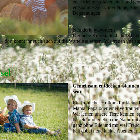
erste kleine Hofabenteuer und ge
entspannte Zeit voller Nähe, Spie
Begegnungen.
Neugierig geworden?
Der neue Kurs startet bald! Klick
ls – dort könnt ihr euch auch auf die Warteliste setzen. Wir freuen uns au
sel
Gemeinsam entdecken, staunen
sein
Ein fröhlicher Hofkurs für kleine
Mama, Papa oder einer vertrauten
Wir lernen unsere Tiere kennen, s
basteln und erleben die Natur mit 
ganz ohne Eile und mit viel Freude
hält dabei neue kleine Abenteuer b