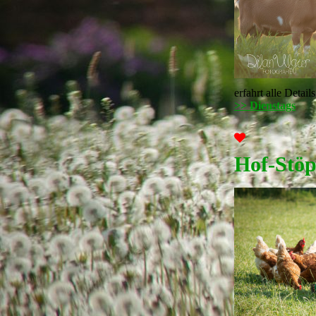
erfahrt alle Detai
>> Dienstags
Hof-Stöp