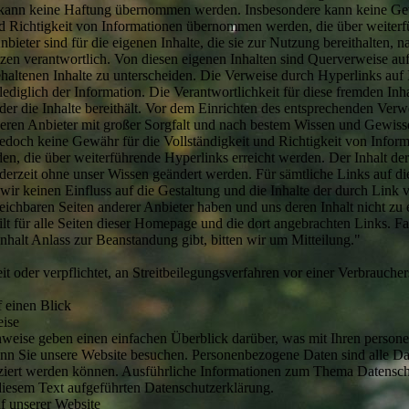
 kann keine Haftung übernommen werden. Insbesondere kann keine Ge
nd Richtigkeit von Informationen übernommen werden, die über weiter
nbieter sind für die eigenen Inhalte, die sie zur Nutzung bereithalten, 
zen verantwortlich. Von diesen eigenen Inhalten sind Querverweise au
ehaltenen Inhalte zu unterscheiden. Die Verweise durch Hyperlinks auf 
ediglich der Information. Die Verantwortlichkeit für diese fremden Inhal
der die Inhalte bereithält. Vor dem Einrichten des entsprechenden Verwe
eren Anbieter mit großer Sorgfalt und nach bestem Wissen und Gewiss
edoch keine Gewähr für die Vollständigkeit und Richtigkeit von Infor
, die über weiterführende Hyperlinks erreicht werden. Der Inhalt de
erzeit ohne unser Wissen geändert werden. Für sämtliche Links auf dies
wir keinen Einfluss auf die Gestaltung und die Inhalte der durch Link 
ichbaren Seiten anderer Anbieter haben und uns deren Inhalt nicht zu
lt für alle Seiten dieser Homepage und die dort angebrachten Links. Fal
nhalt Anlass zur Beanstandung gibt, bitten wir um Mitteilung."
eit oder verpflichtet, an Streitbeilegungsverfahren vor einer Verbraucher
f einen Blick
ise
weise geben einen einfachen Überblick darüber, was mit Ihren perso
enn Sie unsere Website besuchen. Personenbezogene Daten sind alle Da
fiziert werden können. Ausführliche Informationen zum Thema Datensc
 diesem Text aufgeführten Datenschutzerklärung.
f unserer Website