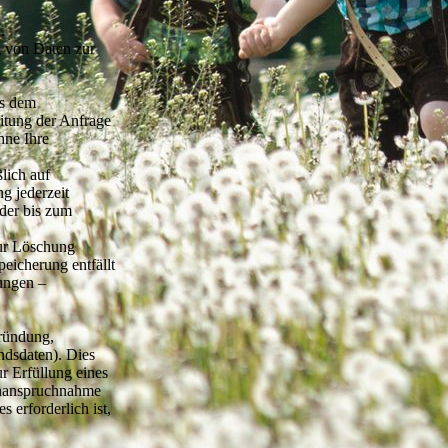
.
g von Daten zur
us dem
itung der Anfrage
hne Ihre
lich auf
g jederzeit
 der bis zum
zur Löschung
eicherung entfällt
ungen –
gründung,
ndsdaten). Dies
r Erfüllung eines
 Inanspruchnahme
 erforderlich ist,