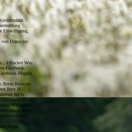
editinstitut.
bermittlung
e Einwilligung,
g von Daten zur
nc., 1 Hacker Way,
dem Facebook-
 Facebook-Plugins
en Ihrem Browser
it Ihrer IP-
ährend Sie in
m Facebook-Profil
rdnen. Wir weisen
 Daten sowie deren
schutzerklärung
utzerkonto