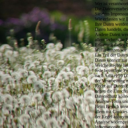
Wer ist verantwort
Die Datenverarbei
Sie dem Impressu
Wie erfassen wir 
Ihre Daten werden
Daten handeln, di
Andere Daten werd
allem technische D
Erfassung dieser D
Wofür nutzen wir 
Ein Teil der Daten
Daten können zur 
Welche Rechte hab
Jede betroffene P
nach Artikel 16 
der Verarbeitung
Recht auf Datenü
gelten die Einsc
Datenschutz könne
Analyse-Tools und
Beim Besuch unser
allem mit Cookies
der Regel anonym;
Analyse widerspre
Informationen daz