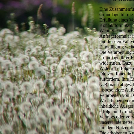
Eine Zusammenfüh
Grundlage für die
Erfüllung eines Ve
Kontaktformular
Wenn Sie uns per
Anfrageformular i
und für den Fall 
Einwilligung weite
Die Verarbeitung 
Grundlage Ihrer E
widerrufen. Dazu 
Widerruf erfolgte
Die von Ihnen im 
auffordern, Ihre 
(z.B. nach abgesc
insbesondere Aufb
Verarbeiten von D
Wir erheben, vera
inhaltliche Ausges
erfolgt auf Grund
Vertrags oder vor
unserer Internetse
um dem Nutzer di
Die erhobenen Ku