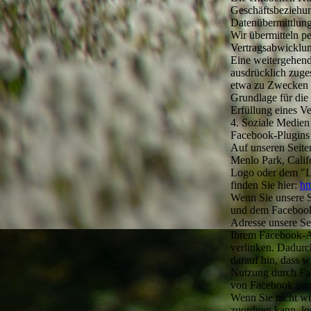
Geschäftsbeziehun
Datenübermittlung 
Wir übermitteln p
Vertragsabwicklun
Eine weitergehend
ausdrücklich zuge
etwa zu Zwecken d
Grundlage für die
Erfüllung eines Ve
4. Soziale Medien
Facebook-Plugins
Auf unseren Seite
Menlo Park, Calif
Logo oder dem "Li
finden Sie hier:
ht
Wenn Sie unsere S
und dem Facebook-S
Adresse unsere Se
Ihrem Facebook-Ac
verlinken. Dadurc
darauf hin, dass w
Nutzung durch Fac
von Facebook unt
Wenn Sie nicht w
zuordnen kann, lo