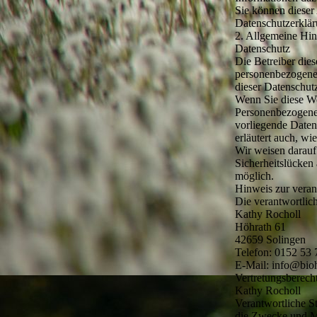
Sie können dieser
Datenschutzerklär
2. Allgemeine Hin
Datenschutz
Die Betreiber dies
personenbezogenen
dieser Datenschut
Wenn Sie diese W
Personenbezogene 
vorliegende Daten
erläutert auch, w
Wir weisen darauf
Sicherheitslücken 
möglich.
Hinweis zur veran
Die verantwortlich
Kathy Rocholl
Höhrath 61
42659 Solingen
Telefon: 0152 53 
E-Mail: info@bioh
Vertretungs­berecht
Kathy Rocholl
Verantwortliche St
die Zwecke und Mi