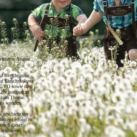
ontaktdaten können
 es sich z.B. um
sst. Das sind vor
ufs). Die
rleisten. Andere
uf Berichtigung
uf Einschränkung
DSGVO sowie das
Löschungsrecht
en zum Thema
uns wenden.
s geschieht vor
ltens erfolgt in
önnen dieser
etaillierte