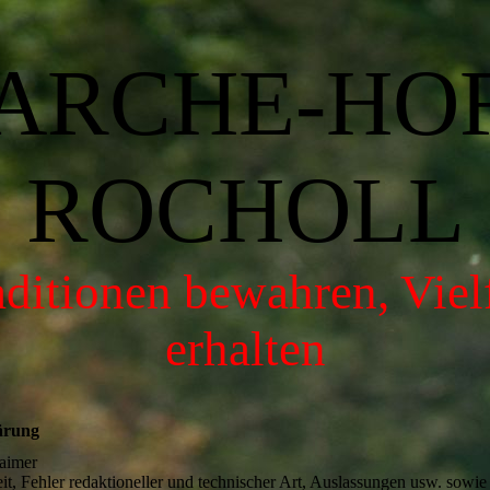
ARCHE-HO
ROCHOLL
aditionen bewahren, Vielf
erhalten
ärung
aimer
it, Fehler redaktioneller und technischer Art, Auslassungen usw. sowie 