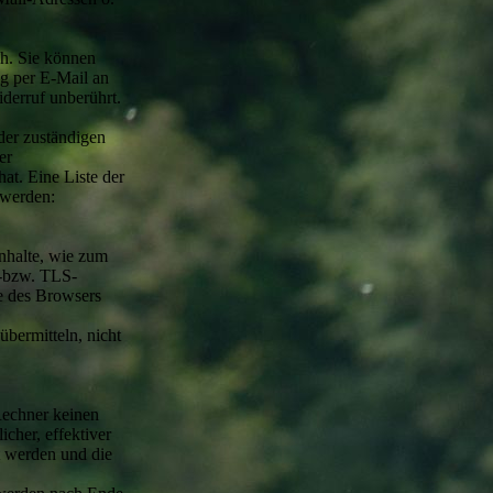
ch. Sie können
ng per E-Mail an
derruf unberührt.
der zuständigen
er
at. Eine Liste der
 werden:
Inhalte, wie zum
L-bzw. TLS-
le des Browsers
übermitteln, nicht
Rechner keinen
cher, effektiver
t werden und die