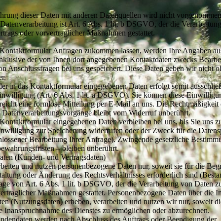
rung dieser Daten mit anderen Datenquellen wird nicht vorgenommen
 Datenverarbeitung ist Art. 6 Abs. 1 lit. b DSGVO, der die Verarbeitun
rtrags oder vorvertraglicher Maßnahmen gestattet.
 Kontaktformular Anfragen zukommen lassen, werden Ihre Angaben a
nklusive der von Ihnen dort angegebenen Kontaktdaten zwecks Bearbe
von Anschlussfragen bei uns gespeichert. Diese Daten geben wir nicht o
r.
der in das Kontaktformular eingegebenen Daten erfolgt somit ausschließ
inwilligung (Art. 6 Abs. 1 lit. a DSGVO). Sie können diese Einwilligun
reicht eine formlose Mitteilung per E-Mail an uns. Die Rechtmäßigkeit
n Datenverarbeitungsvorgänge bleibt vom Widerruf unberührt.
Kontaktformular eingegebenen Daten verbleiben bei uns, bis Sie uns 
Einwilligung zur Speicherung widerrufen oder der Zweck für die Datensp
hlossener Bearbeitung Ihrer Anfrage). Zwingende gesetzliche Bestimm
ewahrungsfristen – bleiben unberührt.
aten (Kunden- und Vertragsdaten)
rbeiten und nutzen personenbezogene Daten nur, soweit sie für die Be
taltung oder Änderung des Rechtsverhältnisses erforderlich sind (Besta
lage von Art. 6 Abs. 1 lit. b DSGVO, der die Verarbeitung von Daten zu
vertraglicher Maßnahmen gestattet. Personenbezogene Daten über die
iten (Nutzungsdaten) erheben, verarbeiten und nutzen wir nur, soweit dies
e Inanspruchnahme des Dienstes zu ermöglichen oder abzurechnen.
ndendaten werden nach Abschluss des Auftrags oder Beendigung der