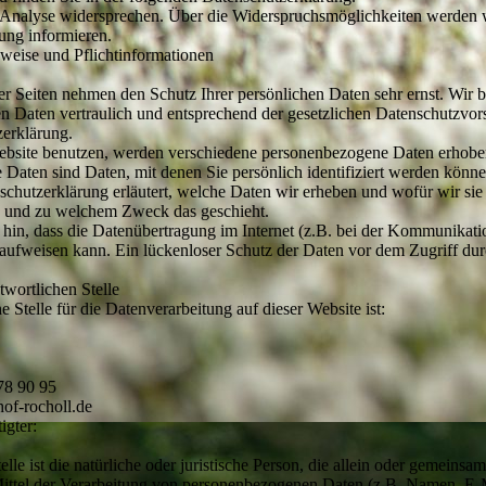
 Analyse widersprechen. Über die Widerspruchsmöglichkeiten werden wi
ung informieren.
weise und Pflichtinformationen
er Seiten nehmen den Schutz Ihrer persönlichen Daten sehr ernst. Wir 
 Daten vertraulich und entsprechend der gesetzlichen Datenschutzvors
zerklärung.
ebsite benutzen, werden verschiedene personenbezogene Daten erhobe
Daten sind Daten, mit denen Sie persönlich identifiziert werden könne
schutzerklärung erläutert, welche Daten wir erheben und wofür wir sie 
ie und zu welchem Zweck das geschieht.
 hin, dass die Datenübertragung im Internet (z.B. bei der Kommunikati
aufweisen kann. Ein lückenloser Schutz der Daten vor dem Zugriff durch
twortlichen Stelle
e Stelle für die Datenverarbeitung auf dieser Website ist:
78 90 95
of-rocholl.de
igter:
elle ist die natürliche oder juristische Person, die allein oder gemeinsa
ttel der Verarbeitung von personenbezogenen Daten (z.B. Namen, E-