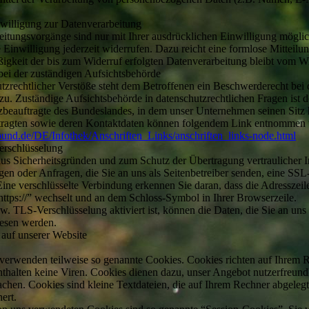
nwilligung zur Datenverarbeitung
eitungsvorgänge sind nur mit Ihrer ausdrücklichen Einwilligung mögli
lte Einwilligung jederzeit widerrufen. Dazu reicht eine formlose Mitteilu
igkeit der bis zum Widerruf erfolgten Datenverarbeitung bleibt vom Wi
ei der zuständigen Aufsichtsbehörde
utzrechtlicher Verstöße steht dem Betroffenen ein Beschwerderecht bei 
zu. Zuständige Aufsichtsbehörde in datenschutzrechtlichen Fragen ist d
beauftragte des Bundeslandes, in dem unser Unternehmen seinen Sitz h
tragten sowie deren Kontaktdaten können folgendem Link entnommen
bund.de/DE/Infothek/Anschriften_Links/anschriften_links-node.html
rschlüsselung
 aus Sicherheitsgründen und zum Schutz der Übertragung vertraulicher 
ngen oder Anfragen, die Sie an uns als Seitenbetreiber senden, eine SS
Eine verschlüsselte Verbindung erkennen Sie daran, dass die Adresszei
“https://” wechselt und an dem Schloss-Symbol in Ihrer Browserzeile.
 TLS-Verschlüsselung aktiviert ist, können die Daten, die Sie an uns 
lesen werden.
 auf unserer Website
n verwenden teilweise so genannte Cookies. Cookies richten auf Ihrem 
thalten keine Viren. Cookies dienen dazu, unser Angebot nutzerfreundli
achen. Cookies sind kleine Textdateien, die auf Ihrem Rechner abgeleg
ert.