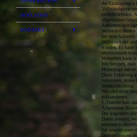
DEINE BEITRAG
der Eintragungen
Vollständigkeit u
erreicht werden. A
HOFLADEN
allgemeinen Geset
Anbietern bereitg
KONTAKT
Webseiten dienen l
bei dem Anbieter, 
Webseiten der and
worden. Es kann j
übernommen werden
Webseiten kann jed
Wir betonen, dass 
Homepage aus erre
Diese Erklärung gi
verweisen, deren I
Streitschlichtung
Wir sind nicht ber
teilzunehmen.
1. Datenschutz au
Allgemeine Hinwe
Die folgenden Hin
Daten passiert, w
persönlich identi
Sie unserer unter
Datenerfassung au