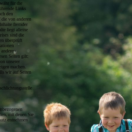
währ für die
führende Links
nach den
f die von anderen
Inhalte fremder
te liegt alleine
ises sind die
en überprüft
mationen
r anderen
en Seiten gilt:
von unserer
 eigen machen.
ls wir auf Seiten
schlichtungsstelle
nenbezogenen
ten, mit denen Sie
hutz entnehmen