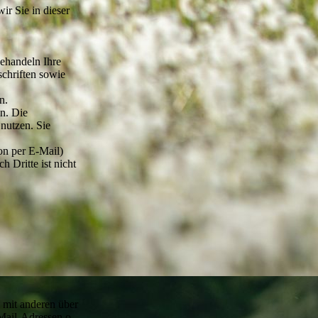
r Sie in dieser
behandeln Ihre
chriften sowie
n.
n. Die
nutzen. Sie
on per E-Mail)
 Dritte ist nicht
m mit anderen über
Mail-Adressen o.