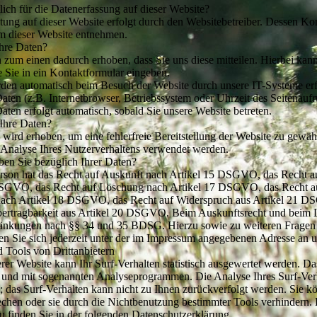
lich für die Datenerfassung auf dieser Website?
tung auf dieser Website erfolgt durch den Websitebetreiber. Dessen K
m dieser Website entnehmen.
Ihre Daten?
 zum einen dadurch erhoben, dass Sie uns diese mitteilen. Hierbei kann
e Sie in ein Kontaktformular eingeben.
en automatisch beim Besuch der Website durch unsere IT-Systeme erfa
aten (z.B. Internetbrowser, Betriebssystem oder Uhrzeit des Seitenaufr
aten erfolgt automatisch, sobald Sie unsere Website betreten.
Ihre Daten?
 wird erhoben, um eine fehlerfreie Bereitstellung der Website zu gewäh
Analyse Ihres Nutzerverhaltens verwendet werden.
en Sie bezüglich Ihrer Daten?
erson hat das Recht auf Auskunft nach Artikel 15 DSGVO, das Recht a
DSGVO, das Recht auf Löschung nach Artikel 17 DSGVO, das Recht a
 nach Artikel 18 DSGVO, das Recht auf Widerspruch aus Artikel 21 
bertragbarkeit aus Artikel 20 DSGVO. Beim Auskunftsrecht und beim 
hränkungen nach §§ 34 und 35 BDSG. Hierzu sowie zu weiteren Frag
n Sie sich jederzeit unter der im Impressum angegebenen Adresse an 
 Tools von Drittanbietern
er Website kann Ihr Surf-Verhalten statistisch ausgewertet werden. Da
 und mit sogenannten Analyseprogrammen. Die Analyse Ihres Surf-Verha
 das Surf-Verhalten kann nicht zu Ihnen zurückverfolgt werden. Sie k
chen oder sie durch die Nichtbenutzung bestimmter Tools verhindern. D
u finden Sie in der folgenden Datenschutzerklärung.