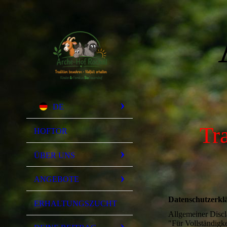
DE
Tr
HOFTOR
ÜBER UNS
ANGEBOTE
Datenschutzerkl
ERHALTUNGSZUCHT
Allgemeiner Discl
"Für Vollständigke