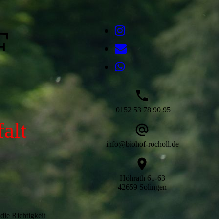
F
0152 53 78 90 95
alt
info@biohof-rocholl.de
Höhrath 61-63
42659 Solingen
die Richtigkeit