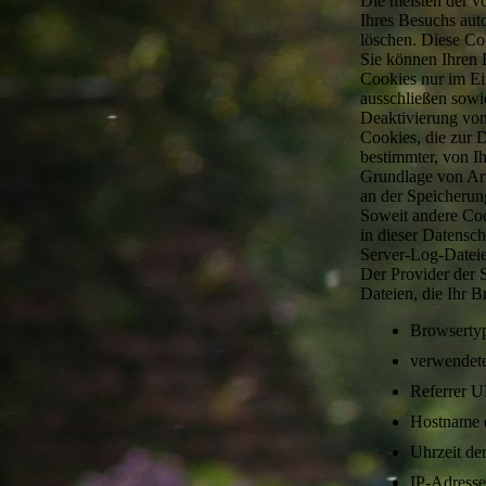
Die meisten der v
Ihres Besuchs aut
löschen. Diese Co
Sie können Ihren 
Cookies nur im Ei
ausschließen sowi
Deaktivierung von
Cookies, die zur 
bestimmter, von I
Grundlage von Art.
an der Speicherung
Soweit andere Coo
in dieser Datensc
Server-Log-Datei
Der Provider der 
Dateien, die Ihr B
Browserty
verwendete
Referrer 
Hostname d
Uhrzeit de
IP-Adresse