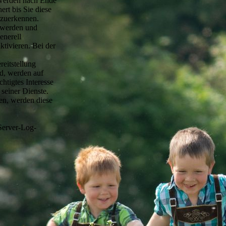
 werden nach Ende
rt bis Sie diese
rzuerkennen.
t werden und
enerell
tivieren. Bei der
eitstellung
nd, werden auf
htigtes Interesse
 seiner Dienste.
en, werden diese
 Server-Log-