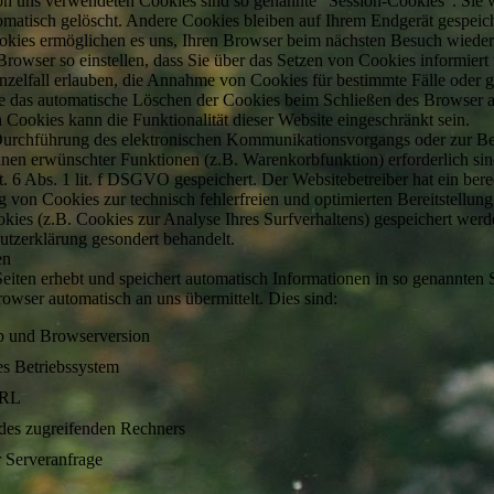
on uns verwendeten Cookies sind so genannte “Session-Cookies”. Sie
omatisch gelöscht. Andere Cookies bleiben auf Ihrem Endgerät gespeiche
okies ermöglichen es uns, Ihren Browser beim nächsten Besuch wiede
Browser so einstellen, dass Sie über das Setzen von Cookies informier
nzelfall erlauben, die Annahme von Cookies für bestimmte Fälle oder g
e das automatische Löschen der Cookies beim Schließen des Browser ak
 Cookies kann die Funktionalität dieser Website eingeschränkt sein.
Durchführung des elektronischen Kommunikationsvorgangs oder zur Ber
hnen erwünschter Funktionen (z.B. Warenkorbfunktion) erforderlich si
 6 Abs. 1 lit. f DSGVO gespeichert. Der Websitebetreiber hat ein berec
 von Cookies zur technisch fehlerfreien und optimierten Bereitstellung
kies (z.B. Cookies zur Analyse Ihres Surfverhaltens) gespeichert werd
hutzerklärung gesondert behandelt.
en
Seiten erhebt und speichert automatisch Informationen in so genannten
rowser automatisch an uns übermittelt. Dies sind:
p und Browserversion
s Betriebssystem
URL
es zugreifenden Rechners
r Serveranfrage