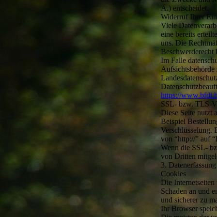
Ä.) entscheidet.
Widerruf Ihrer Ei
Viele Datenverarb
eine bereits ertei
uns. Die Rechtmäß
Beschwerderecht b
Im Falle datensch
Aufsichtsbehörde 
Landesdatenschutz
Datenschutzbeauf
https://www.bfdi.
SSL- bzw. TLS-Ve
Diese Seite nutzt
Beispiel Bestellu
Verschlüsselung. 
von “http://” auf 
Wenn die SSL- bzw.
von Dritten mitge
3. Datenerfassung
Cookies
Die Internetseite
Schaden an und en
und sicherer zu m
Ihr Browser speich