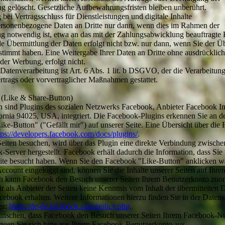
g gelöscht. Gesetzliche Aufbewahrungsfristen bleiben unberührt.
bei Vertragsschluss für Dienstleistungen und digitale Inhalte
ersonenbezogene Daten an Dritte nur dann, wenn dies im Rahmen der
g notwendig ist, etwa an das mit der Zahlungsabwicklung beauftragte Kr
e Übermittlung der Daten erfolgt nicht bzw. nur dann, wenn Sie der Ü
stimmt haben. Eine Weitergabe Ihrer Daten an Dritte ohne ausdrücklich
er Werbung, erfolgt nicht.
 Datenverarbeitung ist Art. 6 Abs. 1 lit. b DSGVO, der die Verarbeitun
rtrags oder vorvertraglicher Maßnahmen gestattet.
 (Like & Share-Button)
n sind Plugins des sozialen Netzwerks Facebook, Anbieter Facebook I
ornia 94025, USA, integriert. Die Facebook-Plugins erkennen Sie an 
ke-Button" ("Gefällt mir") auf unserer Seite. Eine Übersicht über die
tps://developers.facebook.com/docs/plugins/
.
eiten besuchen, wird über das Plugin eine direkte Verbindung zwisch
erver hergestellt. Facebook erhält dadurch die Information, dass Sie m
ite besucht haben. Wenn Sie den Facebook "Like-Button" anklicken w
count eingeloggt sind, können Sie die Inhalte unserer Seiten auf Ihre
h kann Facebook den Besuch unserer Seiten Ihrem Benutzerkonto zuo
ir als Anbieter der Seiten keine Kenntnis vom Inhalt der übermittelten
ebook erhalten. Weitere Informationen hierzu finden Sie in der Daten
er:
https://de-de.facebook.com/policy.php
.
ünschen, dass Facebook den Besuch unserer Seiten Ihrem Facebook-N
ggen Sie sich bitte aus Ihrem Facebook-Benutzerkonto aus.