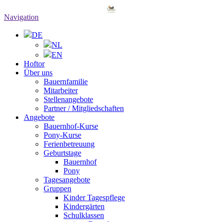
Navigation
DE
NL
EN
Hoftor
Über uns
Bauernfamilie
Mitarbeiter
Stellenangebote
Partner / Mitgliedschaften
Angebote
Bauernhof-Kurse
Pony-Kurse
Ferienbetreuung
Geburtstage
Bauernhof
Pony
Tagesangebote
Gruppen
Kinder Tagespflege
Kindergärten
Schulklassen